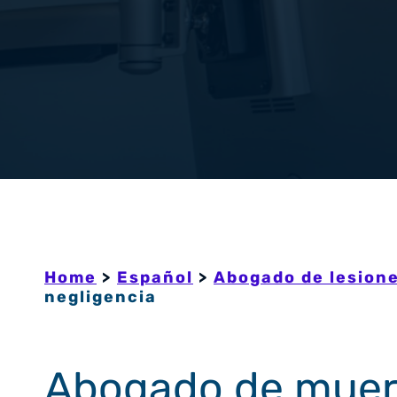
Home
>
Español
>
Abogado de lesione
negligencia
Abogado de muert