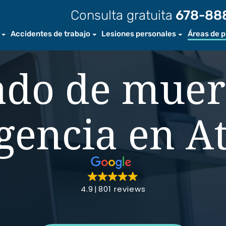
Consulta gratuita
678-88
Accidentes de trabajo
Lesiones personales
Áreas de p
ros
Accidentes de trabajo
Atlanta
Acciden
do de muer
ros abogados
Preguntas Frecuentes
Savannah
Acciden
o personal
Lesiones por Aplastamiento
Condado de Cobb
Acciden
gencia en A
 de video
Lesiones por Amputación
Condado de Gwinnett
Acciden
Lesiones de Pierna
DeKalb
Mordedu
Lesiones de Pie
Acciden
4.9
801 reviews
Lesiones de Mano
Resbalo
Lesiones de la Médula
Acciden
Espinal