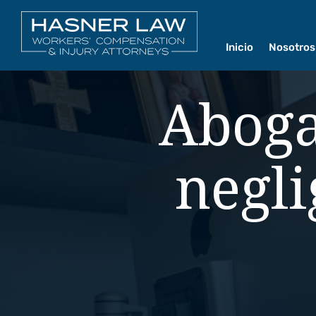
Inicio
Nosotros
Nosot
Aboga
Nuest
Nuestr
negli
Centro