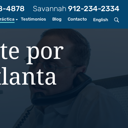
8-4878
Savannah
912-234-2334
ráctica
Testimonios
Blog
Contacto
English
tes de auto
te por
tes de bicicleta
tes de motocicleta
tlanta
tes de camiones
ras de perro
tes peatonales
nes y caídas
tes tránsito