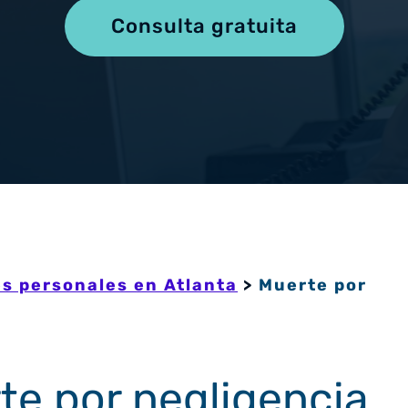
Muerte 
Consulta gratuita
Lesiones de Hombro
Y más
Lesiones de Cuello y Espalda
Lesiones de Cadera
Lesiones Cerebrales
s personales en Atlanta
>
Muerte por
e por negligencia