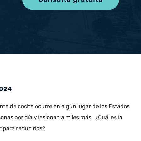
Muerte 
Lesiones de Hombro
Y más
Lesiones de Cuello y Espalda
Lesiones de Cadera
Lesiones Cerebrales
2024
te de coche ocurre en algún lugar de los Estados
as por día y lesionan a miles más. ¿Cuál es la
 para reducirlos?