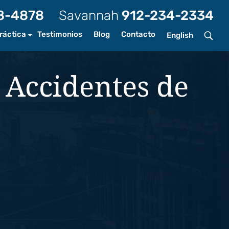
8-4878
Savannah
912-234-2334
ráctica
Testimonios
Blog
Contacto
English
tes de auto
 Accidentes de
tes de bicicleta
tes de motocicleta
tes de camiones
ras de perro
tes peatonales
nes y caídas
tes tránsito