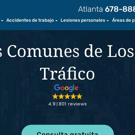
Atlanta
678-88
Accidentes de trabajo
Lesiones personales
Áreas de p
ros
Accidentes de trabajo
Atlanta
Acciden
 Comunes de Los
ros abogados
Preguntas Frecuentes
Savannah
Acciden
o personal
Lesiones por Aplastamiento
Condado de Cobb
Acciden
Tráfico
 de video
Lesiones por Amputación
Condado de Gwinnett
Acciden
Lesiones de Pierna
DeKalb
Mordedu
Lesiones de Pie
Acciden
4.9
801 reviews
Lesiones de Mano
Resbalo
Lesiones de la Médula
Acciden
Espinal
Consulta gratuita