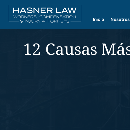
Inicio
Nosotros
Nosot
12 Causas Más
Nuest
Nuestr
Centro